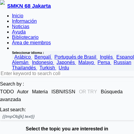
SMKN 68 Jakarta
Inicio
Información
Noticias
Ayuda
Bibliotecario
Área de miembros
Seleccionar idioma :
Arábico
Bengalí
Portugués de Brasil
Inglés
Espanol
Alemán
Indonesio
Japonés
Malayo
Persa
Russian
Thailandés
Turkish
Urdu
Search by :
TODO
Autor
Materia
ISBN/ISSN
OR TRY
Búsqueda
avanzada
Last search:
{{tmpObj[k].text}}
Select the topic you are interested in