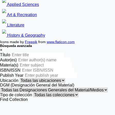
Applied Sciences
Art & Recreation
Literature
History & Geography
Icons made by
Freepik
from
www.flaticon.com
Búsqueda avanzada
×
Título
Autor(es)
Materia(s)
ISBN/ISSN
Publish Year
Ubicación
DGM (Designación General del Material)
Tipo de colección
Find Collection