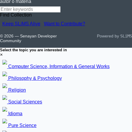
autor o materia
Find Collection
Keep SLiMS Alive
Want to Contribute?
© 2026 — Senayan Developer
Powered by
SLiMS
Community
Select the topic you are interested in
×
Computer Science, Information & General Works
Philosophy & Psychology
Religion
Social Sciences
Idioma
Pure Science