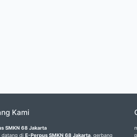
ang Kami
us SMKN 68 Jakarta
m
 datang di
E-Perpus SMKN 68 Jakarta
, gerbang
p