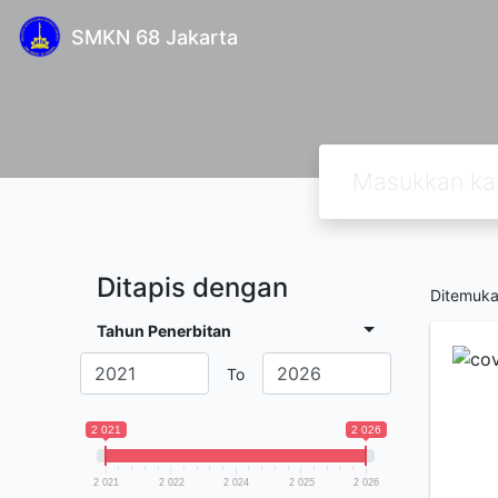
SMKN 68 Jakarta
Ditapis dengan
Ditemuk
Tahun Penerbitan
To
2 021
2 026
2 021
2 022
2 024
2 025
2 026