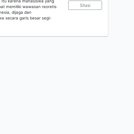
. Itu karena mahasiswa yang
Sitasi
t memiliki wawasan reoretis
esia, dijaga dan
a secara garis besar segi-