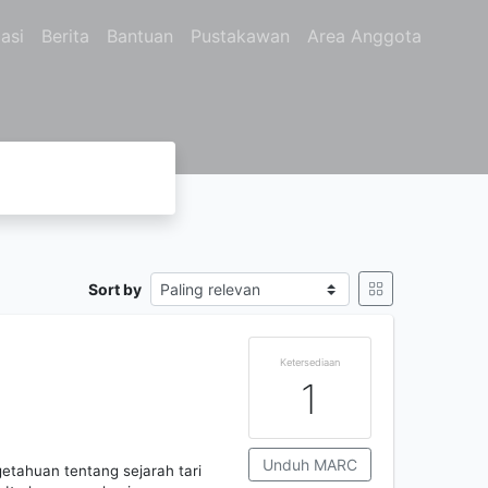
asi
Berita
Bantuan
Pustakawan
Area Anggota
Sort by
Ketersediaan
1
Unduh MARC
etahuan tentang sejarah tari