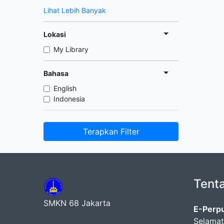
Lihat Lebih Banyak
Lokasi
My Library
Bahasa
English
Indonesia
Terapkan Filter
Tent
SMKN 68 Jakarta
E-Perp
Selamat