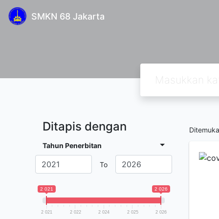
SMKN 68 Jakarta
Ditapis dengan
Ditemuk
Tahun Penerbitan
To
2 021
2 026
2 021
2 022
2 024
2 025
2 026