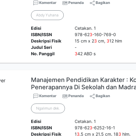
Komentar
Penanda
Bagikan
Abdy Yuhana
Edisi
Cetakan. 1
ISBN/ISSN
978-62
3
-160-769-0
Deskripsi Fisik
15 cm x 2
3
cm,
3
12 hlm
Judul Seri
-
No. Panggil
3
42 ABD s
Manajemen Pendidikan Karakter : K
Penerapannya Di Sekolah dan Madr
Komentar
Penanda
Bagikan
Ngalimun dkk.
Edisi
Cetakan. 1
ISBN/ISSN
978-62
3
-6252-16-1
Deskripsi Fisik
1
3
,5 cm x 21,5 cm, 18
3
hlm.