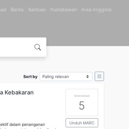
asi
Berita
Bantuan
Pustakawan
Area Anggota
Sort by
a Kebakaran
Ketersediaan
5
Unduh MARC
efektif dalam penanganan