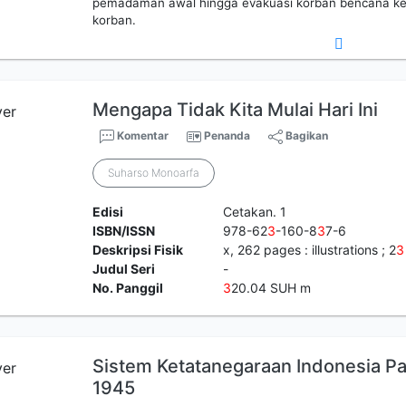
pemadaman awal hingga evakuasi korban bencana ke
korban.
Mengapa Tidak Kita Mulai Hari Ini
Komentar
Penanda
Bagikan
Suharso Monoarfa
Edisi
Cetakan. 1
ISBN/ISSN
978-62
3
-160-8
3
7-6
Deskripsi Fisik
x, 262 pages : illustrations ; 2
3
Judul Seri
-
No. Panggil
3
20.04 SUH m
Sistem Ketatanegaraan Indonesia 
1945