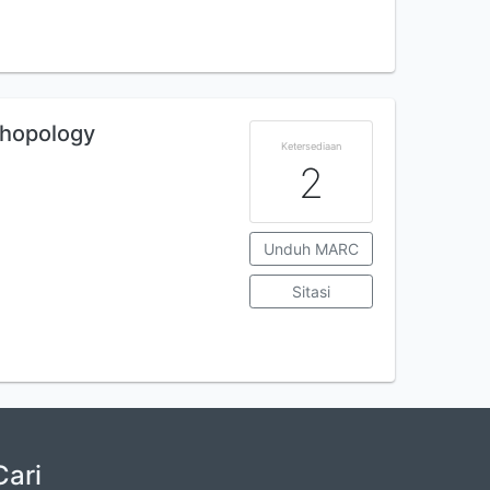
thopology
Ketersediaan
2
Unduh MARC
Sitasi
Cari