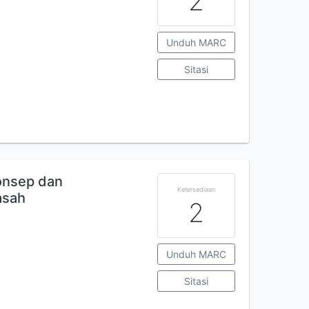
2
Unduh MARC
Sitasi
onsep dan
Ketersediaan
asah
2
Unduh MARC
Sitasi