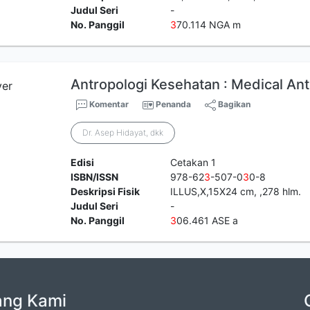
Judul Seri
-
No. Panggil
3
70.114 NGA m
Antropologi Kesehatan : Medical An
Komentar
Penanda
Bagikan
Dr. Asep Hidayat, dkk
Edisi
Cetakan 1
ISBN/ISSN
978-62
3
-507-0
3
0-8
Deskripsi Fisik
ILLUS,X,15X24 cm, ,278 hlm.
Judul Seri
-
No. Panggil
3
06.461 ASE a
ang Kami