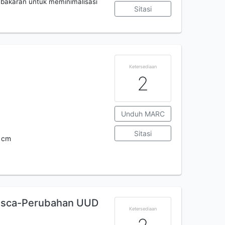
bakaran untuk meminimalisasi
Sitasi
Ketersediaan
2
Unduh MARC
Sitasi
cm
Pasca-Perubahan UUD
Ketersediaan