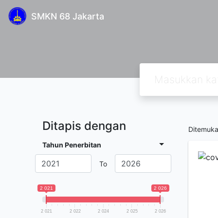
SMKN 68 Jakarta
Ditapis dengan
Ditemuk
Tahun Penerbitan
To
2 021
2 026
2 021
2 022
2 024
2 025
2 026