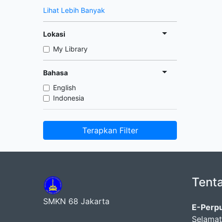
Lihat Lebih Banyak
Lokasi
My Library
Bahasa
English
Indonesia
Terapkan Filter
Tent
SMKN 68 Jakarta
E-Perp
Selamat