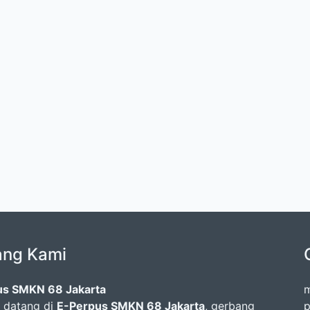
ang Kami
us SMKN 68 Jakarta
m
 datang di
E-Perpus SMKN 68 Jakarta
, gerbang
p