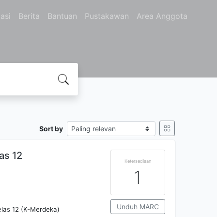
asi
Berita
Bantuan
Pustakawan
Area Anggota
Sort by
as 12
Ketersediaan
1
Unduh MARC
las 12 (K-Merdeka)