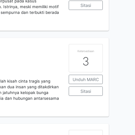
 berpusat pada kasus
Sitasi
strinya, meski memiliki motif
g sempurna dan terbukti berada
Ketersediaan
3
Unduh MARC
ah kisah cinta tragis yang
an dua insan yang ditakdirkan
Sitasi
n jatuhnya kelopak bunga
sia dan hubungan antarsesama