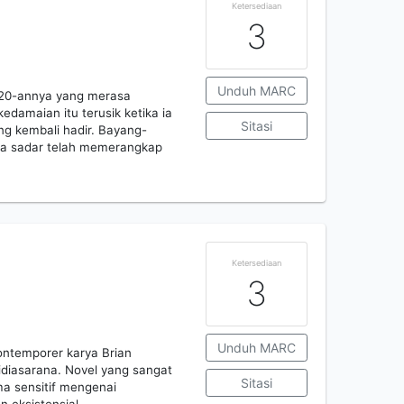
Ketersediaan
3
Unduh MARC
a 20-annya yang merasa
damaian itu terusik ketika ia
Sitasi
g kembali hadir. Bayang-
npa sadar telah memerangkap
Ketersediaan
3
Unduh MARC
kontemporer karya Brian
idiasarana. Novel yang sangat
Sitasi
a sensitif mengenai