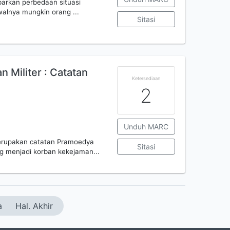
arkan perbedaan situasi
alnya mungkin orang ...
Sitasi
Militer : Catatan
Ketersediaan
2
Unduh MARC
erupakan catatan Pramoedya
Sitasi
ng menjadi korban kekejaman...
a
Hal. Akhir