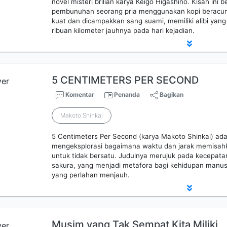
novel misteri brilian karya Keigo Higashino. Kisah ini
pembunuhan seorang pria menggunakan kopi beracun. I
kuat dan dicampakkan sang suami, memiliki alibi yan
ribuan kilometer jauhnya pada hari kejadian.
5 CENTIMETERS PER SECOND
Komentar
Penanda
Bagikan
Makoto Shinkai
5 Centimeters Per Second (karya Makoto Shinkai) adal
mengeksplorasi bagaimana waktu dan jarak memisahk
untuk tidak bersatu. Judulnya merujuk pada kecepata
sakura, yang menjadi metafora bagi kehidupan manu
yang perlahan menjauh.
Musim yang Tak Sempat Kita Miliki