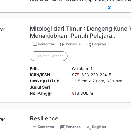
kesehatan mental, tekanan hidup digital, dan pencaria
Mitologi dari Timur : Dongeng Kuno
Menakjubkan, Penuh Pelajara…
Komentar
Penanda
Bagikan
Sulaiman Mazhar
Edisi
Cetakan. 1
ISBN/ISSN
97
8
-623-220-224-5
Deskripsi Fisik
13,5 cm x 20 cm, 339 hlm.
Judul Seri
-
No. Panggil
8
13 SUL m
Resilience
Komentar
Penanda
Bagikan