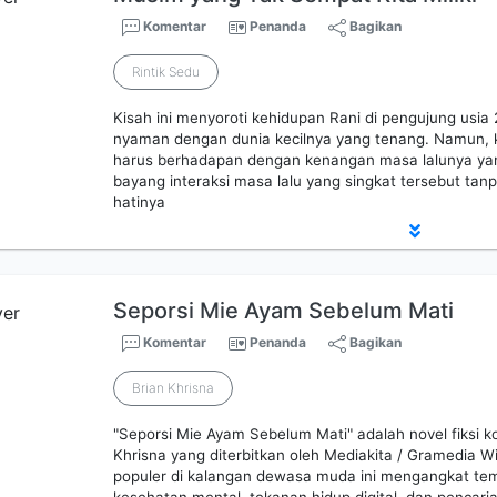
Komentar
Penanda
Bagikan
Rintik Sedu
Kisah ini menyoroti kehidupan Rani di pengujung usi
nyaman dengan dunia kecilnya yang tenang. Namun, ke
harus berhadapan dengan kenangan masa lalunya yan
bayang interaksi masa lalu yang singkat tersebut ta
hatinya
Seporsi Mie Ayam Sebelum Mati
Komentar
Penanda
Bagikan
Brian Khrisna
"Seporsi Mie Ayam Sebelum Mati" adalah novel fiksi 
Khrisna yang diterbitkan oleh Mediakita / Gramedia W
populer di kalangan dewasa muda ini mengangkat tem