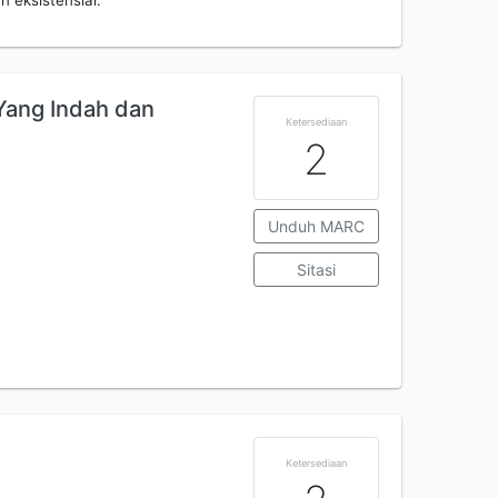
n eksistensial.
 Yang Indah dan
Ketersediaan
2
Unduh MARC
Sitasi
Ketersediaan