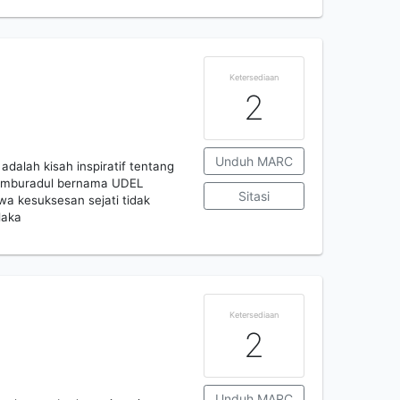
Ketersediaan
2
Unduh MARC
adalah kisah inspiratif tentang
 amburadul bernama UDEL
Sitasi
wa kesuksesan sejati tidak
laka
Ketersediaan
2
Unduh MARC