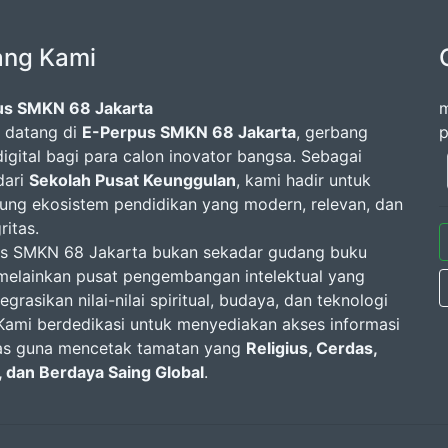
ang Kami
us SMKN 68 Jakarta
m
 datang di
E-Perpus SMKN 68 Jakarta
, gerbang
p
 digital bagi para calon inovator bangsa. Sebagai
dari
Sekolah Pusat Keunggulan
, kami hadir untuk
ng ekosistem pendidikan yang modern, relevan, dan
ritas.
s SMKN 68 Jakarta bukan sekadar gudang buku
, melainkan pusat pengembangan intelektual yang
grasikan nilai-nilai spiritual, budaya, dan teknologi
. Kami berdedikasi untuk menyediakan akses informasi
as guna mencetak tamatan yang
Religius, Cerdas,
, dan Berdaya Saing Global
.