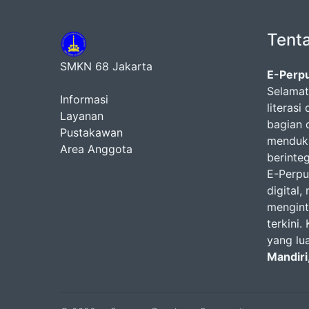
Tent
SMKN 68 Jakarta
E-Perp
Selamat
Informasi
literasi
Layanan
bagian 
Pustakawan
menduku
Area Anggota
berinteg
E-Perpu
digital
menginte
terkini
yang lu
Mandiri