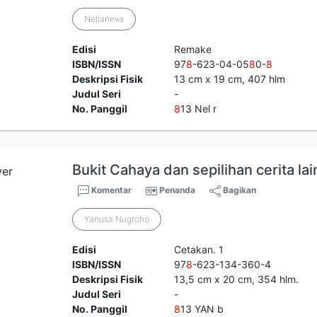
Nellaneva
Edisi
Remake
ISBN/ISSN
97
8
-623-04-05
8
0-
8
Deskripsi Fisik
13 cm x 19 cm, 407 hlm
Judul Seri
-
No. Panggil
8
13 Nel r
Bukit Cahaya dan sepilihan cerita la
Komentar
Penanda
Bagikan
Yanusa Nugroho
Edisi
Cetakan. 1
ISBN/ISSN
97
8
-623-134-360-4
Deskripsi Fisik
13,5 cm x 20 cm, 354 hlm.
Judul Seri
-
No. Panggil
8
13 YAN b