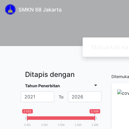
SMKN 68 Jakarta
Ditapis dengan
Ditemuk
Tahun Penerbitan
To
2 021
2 026
2 021
2 022
2 024
2 025
2 026