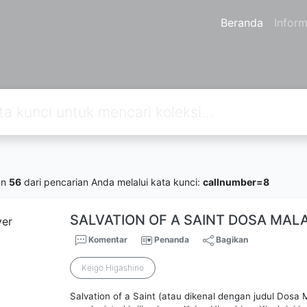
Beranda
Inform
an
56
dari pencarian Anda melalui kata kunci:
callnumber=8
SALVATION OF A SAINT DOSA MAL
Komentar
Penanda
Bagikan
Keigo Higashino
Salvation of a Saint (atau dikenal dengan judul Dosa 