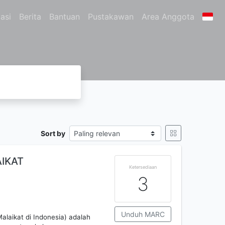
asi
Berita
Bantuan
Pustakawan
Area Anggota
Sort by
AIKAT
Ketersediaan
3
Unduh MARC
Malaikat di Indonesia) adalah