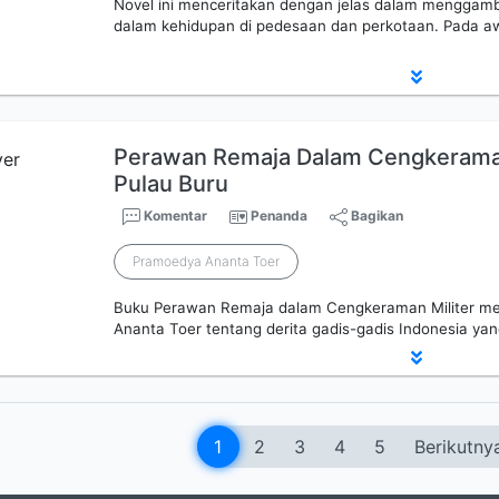
Novel ini menceritakan dengan jelas dalam menggamb
dalam kehidupan di pedesaan dan perkotaan. Pada aw
Perawan Remaja Dalam Cengkeraman 
Pulau Buru
Komentar
Penanda
Bagikan
Pramoedya Ananta Toer
Buku Perawan Remaja dalam Cengkeraman Militer m
Ananta Toer tentang derita gadis-gadis Indonesia ya
1
2
3
4
5
Berikutny