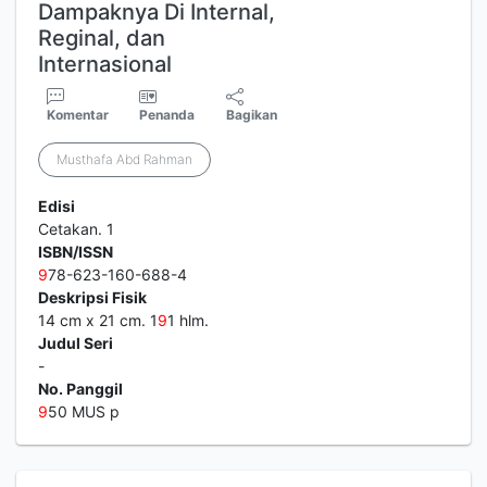
Dampaknya Di Internal,
Reginal, dan
Internasional
Komentar
Penanda
Bagikan
Musthafa Abd Rahman
Edisi
Cetakan. 1
ISBN/ISSN
9
78-623-160-688-4
Deskripsi Fisik
14 cm x 21 cm. 1
9
1 hlm.
Judul Seri
-
No. Panggil
9
50 MUS p