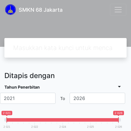
SMKN 68 Jakarta
Ditapis dengan
Tahun Penerbitan
To
2 021
2 026
2 021
2 022
2 024
2 025
2 026