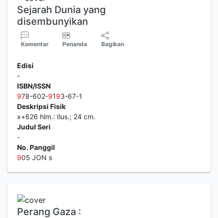
Sejarah Dunia yang
disembunyikan
Komentar
Penanda
Bagikan
Edisi
-
ISBN/ISSN
9
78-602-
9
1
9
3-67-1
Deskripsi Fisik
x+626 hlm.: Ilus.; 24 cm.
Judul Seri
-
No. Panggil
9
05 JON s
Perang Gaza :