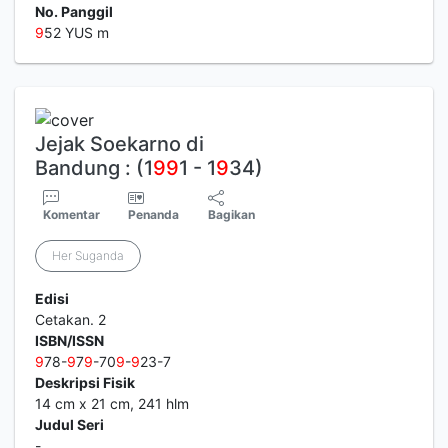
No. Panggil
9
52 YUS m
Jejak Soekarno di
Bandung : (1
9
9
1 - 1
9
34)
Komentar
Penanda
Bagikan
Her Suganda
Edisi
Cetakan. 2
ISBN/ISSN
9
78-
9
7
9
-70
9
-
9
23-7
Deskripsi Fisik
14 cm x 21 cm, 241 hlm
Judul Seri
-