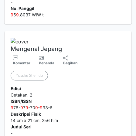
-
No. Panggil
9
5
9
.8037 WIW t
Mengenal Jepang
Komentar
Penanda
Bagikan
Yusuke Sheindo
Edisi
Cetakan. 2
ISBN/ISSN
9
78-
9
7
9
-70
9
-
9
33-6
Deskripsi Fisik
14 cm x 21 cm, 256 hlm
Judul Seri
-