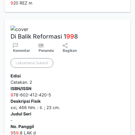
9
20 REZ m
Di Balik Reformasi 1
9
9
8
Komentar
Penanda
Bagikan
Laksamana Sukardi
Edisi
Cetakan. 2
ISBN/ISSN
9
78-602-412-420-5
Deskripsi Fisik
xxi, 466 hlm. : il. ; 23 cm.
Judul Seri
-
No. Panggil
9
5
9
.8 LAK d