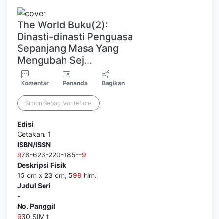
The World Buku(2):
Dinasti-dinasti Penguasa
Sepanjang Masa Yang
Mengubah Sej…
Komentar
Penanda
Bagikan
Simon Sebag Montefiore
Edisi
Cetakan. 1
ISBN/ISSN
9
78-623-220-185--
9
Deskripsi Fisik
15 cm x 23 cm, 5
9
9
hlm.
Judul Seri
-
No. Panggil
9
30 SIM t